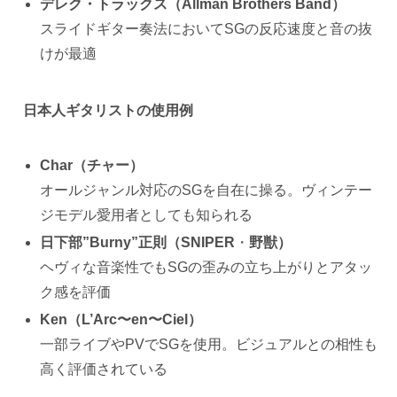
デレク・トラックス（Allman Brothers Band）
スライドギター奏法においてSGの反応速度と音の抜
けが最適
日本人ギタリストの使用例
Char（チャー）
オールジャンル対応のSGを自在に操る。ヴィンテー
ジモデル愛用者としても知られる
日下部”Burny”正則（SNIPER
・
野獣）
ヘヴィな音楽性でもSGの歪みの立ち上がりとアタッ
ク感を評価
Ken（L’Arc〜en〜Ciel）
一部ライブやPVでSGを使用。ビジュアルとの相性も
高く評価されている