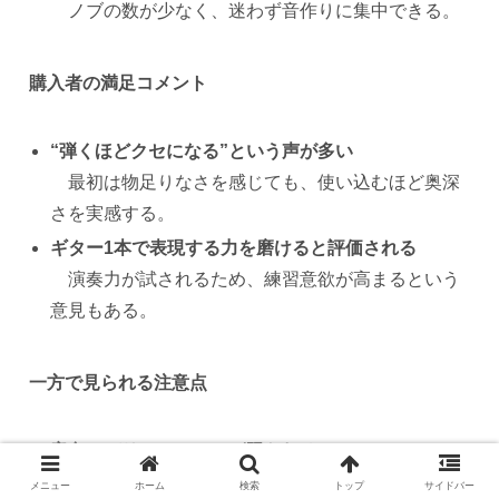
ノブの数が少なく、迷わず音作りに集中できる。
購入者の満足コメント
“弾くほどクセになる”という声が多い
最初は物足りなさを感じても、使い込むほど奥深
さを実感する。
ギター1本で表現する力を磨けると評価される
演奏力が試されるため、練習意欲が高まるという
意見もある。
一方で見られる注意点
音色のバリエーションが限られる
1基のピックアップ構成に慣れていないと不満が出
メニュー
ホーム
検索
トップ
サイドバー